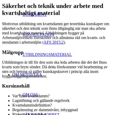
Säkerhet och teknik under arbete med
kvartshaltigt material
DOKUMENT
Motiveras utbildning om kvartsdamm ger teoretiska kunskaper om
säkerhet och den teknik som finns tillgänglig när man ska arbeta
med kvartshaltigt material. Utbildningen bygger på
KONSULTATION
Arbetsmiljöverkets föreskrifter och allmänna råd om kvarts- och
stendamm i arbetsmiljön
(AFS 2015:2)
.
Målgrupp
UTBILDNINGSMATERIAL
Utbildningen är till för den som ska leda arbeten där det det finns
kvarts som bryts sönder. Då detta förekommer vid bearbetning av
sten och betong så gäller kunskapskravet i princip alla inom
OM MOTIVERA
bygganläggningsbranschen.
Kursinnehåll
OM OSS
Var finns kvartsdamm?
Lagstiftning och gällande regelverk
Kvartsdammsdefinition?
Begränsning av dammnivåer, inbyggnad
Risker och spridning
SÄKRA PÅ JOBBET