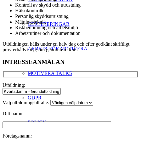
Kontroll av skydd och utrustning
Hälsokontroller
Personlig skyddsutrustning
Mätningsteknik
CERTIFIERINGAR
Riskbedömning och arbetsmiljö
Arbetsrutiner och dokumentation
Utbildningen hålls under en halv dag och efter godkänt skriftligt
ARBETA FÖR MOTIVERA
prov erhålls intyg om genomförd kurs.
INTRESSEANMÄLAN
MOTIVERA TALKS
Utbildning:
GDPR
Välj utbildningstillfälle:
Ditt namn:
POLICY
Företagsnamn: