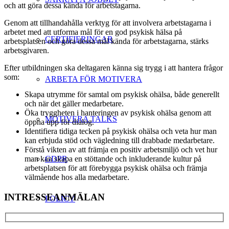
och att göra dessa kända för arbetstagarna.
Genom att tillhandahålla verktyg för att involvera arbetstagarna i
arbetet med att utforma mål för en god psykisk hälsa på
CERTIFIERINGAR
arbetsplatsen och göra dessa mål kända för arbetstagarna, stärks
arbetsgivaren.
Efter utbildningen ska deltagaren känna sig trygg i att hantera frågor
som:
ARBETA FÖR MOTIVERA
Skapa utrymme för samtal om psykisk ohälsa, både generellt
och när det gäller medarbetare.
Öka tryggheten i hanteringen av psykisk ohälsa genom att
MOTIVERA TALKS
öppna upp för dialog.
Identifiera tidiga tecken på psykisk ohälsa och veta hur man
kan erbjuda stöd och vägledning till drabbade medarbetare.
Förstå vikten av att främja en positiv arbetsmiljö och vet hur
GDPR
man kan skapa en stöttande och inkluderande kultur på
arbetsplatsen för att förebygga psykisk ohälsa och främja
välmående hos alla medarbetare.
INTRESSEANMÄLAN
POLICY