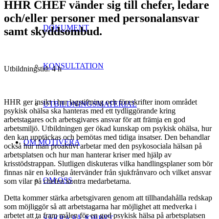
HHR CHEF vänder sig till chefer, ledare
och/eller personer med personalansvar
DOKUMENT
samt skyddsombud.
KONSULTATION
Utbildningstid: 4 h
HHR ger insikt i hur lagstiftning och föreskrifter inom området
UTBILDNINGSMATERIAL
psykisk ohälsa ska hanteras med ett tydliggörande kring
arbetstagares och arbetsgivares ansvar för att främja en god
arbetsmiljö. Utbildningen ger ökad kunskap om psykisk ohälsa, hur
den kan upptäckas och bemötas med tidiga insatser. Den behandlar
OM MOTIVERA
också hur man proaktivt arbetar med den psykosociala hälsan på
arbetsplatsen och hur man hanterar kriser med hjälp av
krisstödstrappan. Slutligen diskuteras vilka handlingsplaner som bör
finnas när en kollega återvänder från sjukfrånvaro och vilket ansvar
OM OSS
som vilar på chefen kontra medarbetarna.
Detta kommer stärka arbetsgivaren genom att tillhandahålla redskap
som möjliggör så att arbetstagarna har möjlighet att medverka i
arbetet att ta fram målen för en god psykisk hälsa på arbetsplatsen
SÄKRA PÅ JOBBET