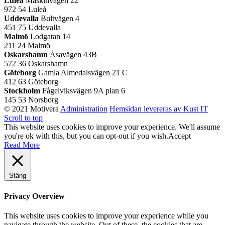
Luleå
Maskinvägen 22
972 54 Luleå
Uddevalla
Bultvägen 4
451 75 Uddevalla
Malmö
Lodgatan 14
211 24 Malmö
Oskarshamn
Åsavägen 43B
572 36 Oskarshamn
Göteborg
Gamla Almedalsvägen 21 C
412 63 Göteborg
Stockholm
Fågelviksvägen 9A plan 6
145 53 Norsborg
© 2021 Motivera
Administration
Hemsidan levereras av Kust IT
Scroll to top
This website uses cookies to improve your experience. We'll assume
you're ok with this, but you can opt-out if you wish.
Accept
Read More
Stäng
Privacy Overview
This website uses cookies to improve your experience while you
navigate through the website. Out of these, the cookies that are