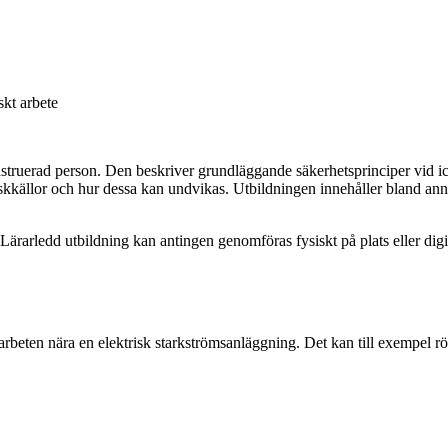
kt arbete
uerad person. Den beskriver grundläggande säkerhetsprinciper vid icke-el
ka riskkällor och hur dessa kan undvikas. Utbildningen innehåller bland a
rarledd utbildning kan antingen genomföras fysiskt på plats eller digit
 arbeten nära en elektrisk starkströmsanläggning. Det kan till exempel 