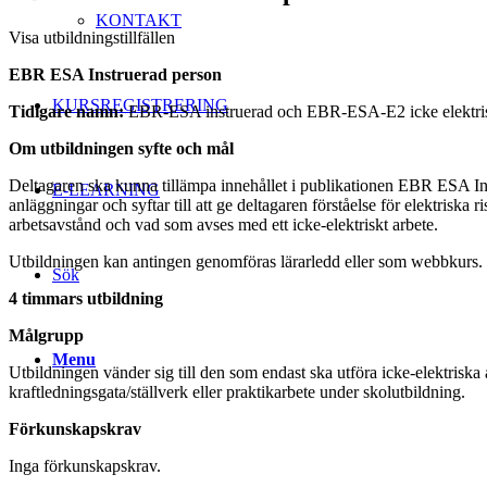
KONTAKT
Visa utbildningstillfällen
EBR ESA Instruerad person
KURSREGISTRERING
Tidigare namn:
EBR-ESA instruerad och EBR-ESA-E2 icke elektris
Om utbildningen syfte och mål
Deltagaren ska kunna tillämpa innehållet i publikationen EBR ESA Instr
E-LEARNING
anläggningar och syftar till att ge deltagaren förståelse för elektris
arbetsavstånd och vad som avses med ett icke-elektriskt arbete.
Utbildningen kan antingen genomföras lärarledd eller som webbkurs. Lä
Sök
4 timmars utbildning
Målgrupp
Menu
Utbildningen vänder sig till den som endast ska utföra icke-elektriska
kraftledningsgata/ställverk eller praktikarbete under skolutbildning.
Förkunskapskrav
Inga förkunskapskrav.