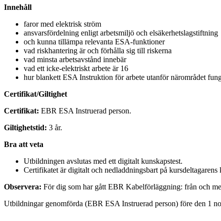
Innehåll
faror med elektrisk ström
ansvarsfördelning enligt arbetsmiljö och elsäkerhetslagstiftning
och kunna tillämpa relevanta ESA-funktioner
vad riskhantering är och förhålla sig till riskerna
vad minsta arbetsavstånd innebär
vad ett icke-elektriskt arbete är 16
hur blankett ESA Instruktion för arbete utanför närområdet fun
Certifikat/Giltighet
Certifikat:
EBR ESA Instruerad person.
Giltighetstid:
3 år.
Bra att veta
Utbildningen avslutas med ett digitalt kunskapstest.
Certifikatet är digitalt och nedladdningsbart på kursdeltagarens 
Observera:
För dig som har gått EBR Kabelförläggning: från och m
Utbildningar genomförda (EBR ESA Instruerad person) före den 1 novem