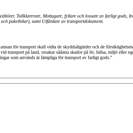
editörer, Tullklarerare, Mottagare,
fyllare och lossare av farligt gods, 
och paketbilar), samt Utfärdare av
transportdokument.
n annan för transport skall vidta de skyddsåtgärder och de försiktighetsm
d transport på land, orsakar sådana skador på liv, hälsa, miljö eller e
ingar som används är lämpliga för transport av farligt gods.”