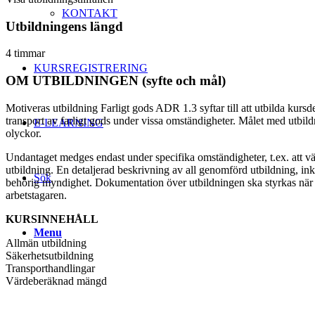
KONTAKT
Utbildningens längd
4 timmar
KURSREGISTRERING
OM UTBILDNINGEN (syfte och mål)
Motiveras utbildning Farligt gods ADR 1.3 syftar till att utbilda kursd
transport av farligt gods under vissa omständigheter. Målet med utbild
E-LEARNING
olyckor.
Undantaget medges endast under specifika omständigheter, t.ex. att v
utbildning. En detaljerad beskrivning av all genomförd utbildning, inkl
Sök
behörig myndighet. Dokumentation över utbildningen ska styrkas när en
arbetstagaren.
KURSINNEHÅLL
Menu
Allmän utbildning
Säkerhetsutbildning
Transporthandlingar
Värdeberäknad mängd