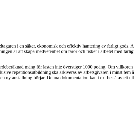
eltagaren i en säker, ekonomisk och effektiv hantering av farligt gods. 
ningen är att skapa medvetenhet om faror och risker i arbetet med farlig
ärdeberäknad mäng för lasten inte överstiger 1000 poäng. Om villkoren
usive repetitionsutbildning ska arkiveras av arbetsgivaren i minst fem år
 ny anställning börjar. Denna dokumentation kan t.ex. bestå av ett utbi