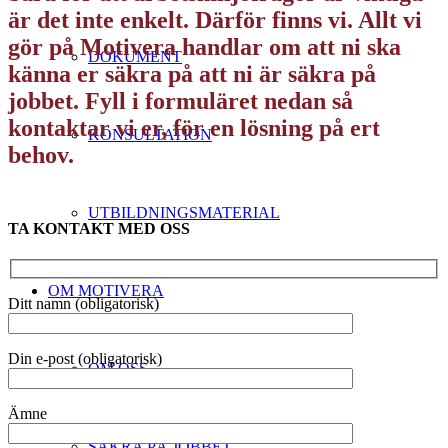
är det inte enkelt. Därför finns vi. Allt vi
gör på Motivera handlar om att ni ska
DOKUMENT
känna er säkra på att ni är säkra på
jobbet. Fyll i formuläret nedan så
kontaktar vi er, för en lösning på ert
KONSULTATION
behov.
UTBILDNINGSMATERIAL
TA KONTAKT MED OSS
OM MOTIVERA
Ditt namn (obligatorisk)
Din e-post (obligatorisk)
OM OSS
Ämne
SÄKRA PÅ JOBBET