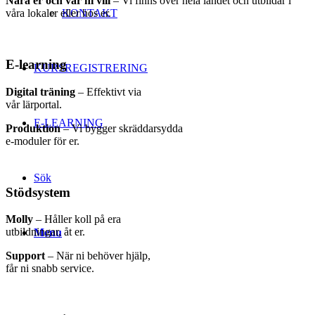
Nära er och var ni vill
– Vi finns
över hela landet och utbildar i
KONTAKT
våra
lokaler eller hos er.
E-learning​
KURSREGISTRERING
Digital träning
– Effektivt via
vår
lärportal
.
E-LEARNING
Produktion
– Vi bygger
skräddarsydda
e-moduler för er.
Sök
Stödsystem​
Molly
– Håller koll på era
utbildningar, åt er.
Menu
Support
– När ni behöver hjälp,
får ni snabb service.