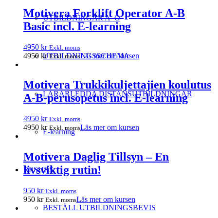
Motivera Forklift Operator A-B
UTBILDNINGAR A–Ö
Basic incl. E-learning
4950
kr
Exkl. moms
4950
kr
Läs mer om kursen
UTBILDNINGSSCHEMA
Exkl. moms
Motivera Trukkikuljettajien koulutus
LÄRARLEDDA DISTANSUTBILDNINGAR
A-B-perusopetus incl. E-learning
4950
kr
Exkl. moms
4950
kr
Läs mer om kursen
Exkl. moms
E-learning
Motivera Daglig Tillsyn – En
livsviktig rutin!
RESURS
950
kr
Exkl. moms
950
kr
Läs mer om kursen
Exkl. moms
BESTÄLL UTBILDNINGSBEVIS