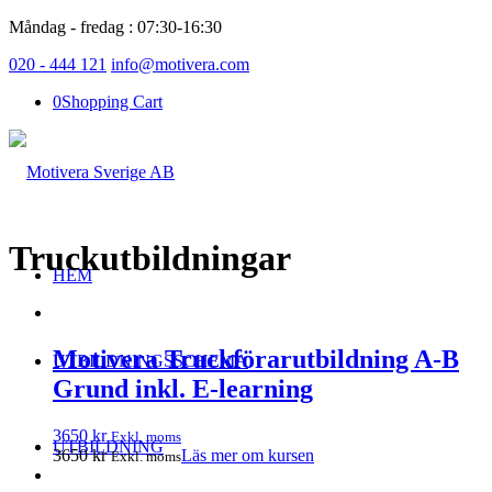
Måndag - fredag : 07:30-16:30
020 - 444 121
info@motivera.com
0
Shopping Cart
Truckutbildningar
HEM
Motivera Truckförarutbildning A-B
UTBILDNINGSSCHEMA
Grund inkl. E-learning
3650
kr
Exkl. moms
UTBILDNING
3650
kr
Läs mer om kursen
Exkl. moms