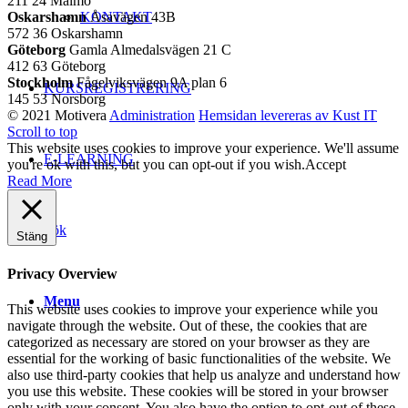
211 24 Malmö
KONTAKT
Oskarshamn
Åsavägen 43B
572 36 Oskarshamn
Göteborg
Gamla Almedalsvägen 21 C
412 63 Göteborg
Stockholm
Fågelviksvägen 9A plan 6
KURSREGISTRERING
145 53 Norsborg
© 2021 Motivera
Administration
Hemsidan levereras av Kust IT
Scroll to top
This website uses cookies to improve your experience. We'll assume
E-LEARNING
you're ok with this, but you can opt-out if you wish.
Accept
Read More
Sök
Stäng
Privacy Overview
Menu
This website uses cookies to improve your experience while you
navigate through the website. Out of these, the cookies that are
categorized as necessary are stored on your browser as they are
essential for the working of basic functionalities of the website. We
also use third-party cookies that help us analyze and understand how
you use this website. These cookies will be stored in your browser
only with your consent. You also have the option to opt-out of these