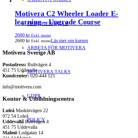
Motivera C2 Wheeler Loader E-
learning – Upgrade Course
CERTIFIERINGAR
2600
kr
Exkl. moms
2600
kr
Läs mer om kursen
Exkl. moms
ARBETA FÖR MOTIVERA
Motivera Sverige AB
Postadress:
Bultvägen 4
451 75 Uddevalla
MOTIVERA TALKS
Kundcenter:
020-444 121
info@motivera.com
GDPR
Kontor & Utbildningscentra
Luleå
Maskinvägen 22
972 54 Luleå
POLICY
Uddevalla
Bultvägen 4
451 75 Uddevalla
Malmö
Lodgatan 14