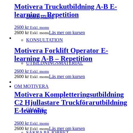
Motivera Truckutbildning A-B E-
learning – Repetition
DOKUMENT
2600
kr
Exkl. moms
2600
kr
Läs mer om kursen
Exkl. moms
KONSULTATION
Motivera Forklift Operator E-
learning A-B – Repetition
UTBILDNINGSMATERIAL
2600
kr
Exkl. moms
2600
kr
Läs mer om kursen
Exkl. moms
OM MOTIVERA
Motivera Kompletteringsutbildning
C2 Hjullastare Truckförarutbildning
E-learning
OM OSS
2600
kr
Exkl. moms
2600
kr
Läs mer om kursen
Exkl. moms
SÄKRA PÅ JOBBET