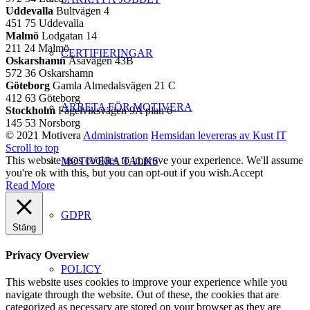
Uddevalla
Bultvägen 4
451 75 Uddevalla
Malmö
Lodgatan 14
211 24 Malmö
CERTIFIERINGAR
Oskarshamn
Åsavägen 43B
572 36 Oskarshamn
Göteborg
Gamla Almedalsvägen 21 C
412 63 Göteborg
ARBETA FÖR MOTIVERA
Stockholm
Fågelviksvägen 9A plan 6
145 53 Norsborg
© 2021 Motivera
Administration
Hemsidan levereras av Kust IT
Scroll to top
This website uses cookies to improve your experience. We'll assume
MOTIVERA TALKS
you're ok with this, but you can opt-out if you wish.
Accept
Read More
GDPR
Stäng
Privacy Overview
POLICY
This website uses cookies to improve your experience while you
navigate through the website. Out of these, the cookies that are
categorized as necessary are stored on your browser as they are