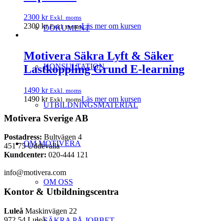
2300
kr
Exkl. moms
2300
kr
Läs mer om kursen
Exkl. moms
DOKUMENT
Motivera Säkra Lyft & Säker
KONSULTATION
Lastkoppling Grund E-learning
1490
kr
Exkl. moms
1490
kr
Läs mer om kursen
Exkl. moms
UTBILDNINGSMATERIAL
Motivera Sverige AB
Postadress:
Bultvägen 4
OM MOTIVERA
451 75 Uddevalla
Kundcenter:
020-444 121
info@motivera.com
OM OSS
Kontor & Utbildningscentra
Luleå
Maskinvägen 22
972 54 Luleå
SÄKRA PÅ JOBBET