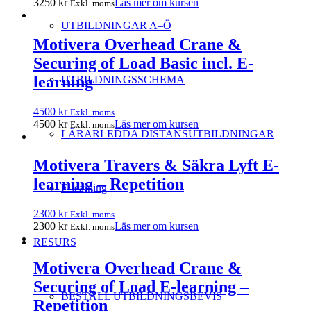
3250
kr
Läs mer om kursen
Exkl. moms
UTBILDNINGAR A–Ö
Motivera Overhead Crane &
Securing of Load Basic incl. E-
learning
UTBILDNINGSSCHEMA
4500
kr
Exkl. moms
4500
kr
Läs mer om kursen
Exkl. moms
LÄRARLEDDA DISTANSUTBILDNINGAR
Motivera Travers & Säkra Lyft E-
learning – Repetition
E-learning
2300
kr
Exkl. moms
2300
kr
Läs mer om kursen
Exkl. moms
RESURS
Motivera Overhead Crane &
Securing of Load E-learning –
BESTÄLL UTBILDNINGSBEVIS
Repetition