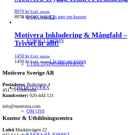
8970
kr
Exkl. moms
8970
kr
Läs mer om kursen
DOKUMENT
Exkl. moms
Motivera Inkludering & Mångfald –
KONSULTATION
Trivsel är allt!
1450
kr
Exkl. moms
1450
kr
Läs mer om kursen
Exkl. moms
UTBILDNINGSMATERIAL
Motivera Sverige AB
Postadress:
Bultvägen 4
OM MOTIVERA
451 75 Uddevalla
Kundcenter:
020-444 121
info@motivera.com
OM OSS
Kontor & Utbildningscentra
Luleå
Maskinvägen 22
SÄKRA PÅ JOBBET