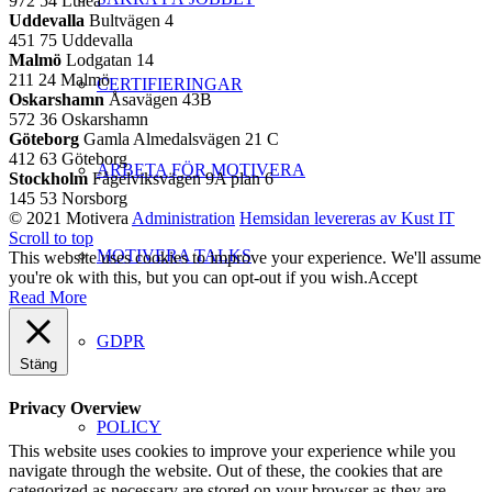
972 54 Luleå
Uddevalla
Bultvägen 4
451 75 Uddevalla
Malmö
Lodgatan 14
211 24 Malmö
CERTIFIERINGAR
Oskarshamn
Åsavägen 43B
572 36 Oskarshamn
Göteborg
Gamla Almedalsvägen 21 C
412 63 Göteborg
ARBETA FÖR MOTIVERA
Stockholm
Fågelviksvägen 9A plan 6
145 53 Norsborg
© 2021 Motivera
Administration
Hemsidan levereras av Kust IT
Scroll to top
MOTIVERA TALKS
This website uses cookies to improve your experience. We'll assume
you're ok with this, but you can opt-out if you wish.
Accept
Read More
GDPR
Stäng
Privacy Overview
POLICY
This website uses cookies to improve your experience while you
navigate through the website. Out of these, the cookies that are
categorized as necessary are stored on your browser as they are