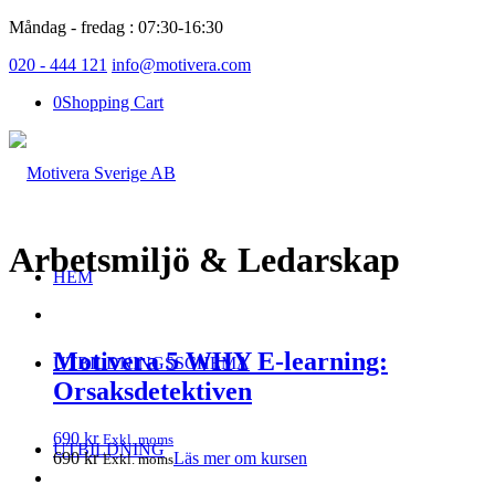
Måndag - fredag : 07:30-16:30
020 - 444 121
info@motivera.com
0
Shopping Cart
Arbetsmiljö & Ledarskap
HEM
Motivera 5 WHY E-learning:
UTBILDNINGSSCHEMA
Orsaksdetektiven
690
kr
Exkl. moms
UTBILDNING
690
kr
Läs mer om kursen
Exkl. moms