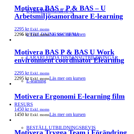
Motivera BAS – P & BAS – U
UTBILDNINGAR A–Ö
Arbetsmiljösamordnare E-learning
2295
kr
Exkl. moms
2295
kr
Läs mer om kursen
UTBILDNINGSSCHEMA
Exkl. moms
Motivera BAS P & BAS U Work
LÄRARLEDDA DISTANSUTBILDNINGAR
environment coordinator Elearning
2295
kr
Exkl. moms
2295
kr
Läs mer om kursen
Exkl. moms
E-learning
Motivera Ergonomi E-learning film
RESURS
1450
kr
Exkl. moms
1450
kr
Läs mer om kursen
Exkl. moms
BESTÄLL UTBILDNINGSBEVIS
Motivera Trygga Team i Förändring